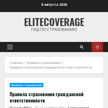
Перейти
8 августа 2026
к
содержимому
ELITECOVERAGE
ГИД ПО СТРАХОВАНИЮ
Основное
меню
Главная
Правила страхования
Правила страхования гражданской ответственности
Правила страхования
Правила страхования гражданской
ответственности
svarkoff72_r
17 сентября 2023
1 мин чтения