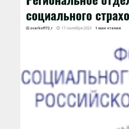
социального страх
svarkoff72_r
17 сентября 2023
1 мин чтения