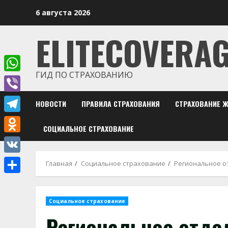
Перейти
6 августа 2026
к
содержимому
ELITECOVERA
ГИД ПО СТРАХОВАНИЮ
WhatsApp
Viber
НОВОСТИ
ПРАВИЛА СТРАХОВАНИЯ
СТРАХОВАНИЕ 
Telegram
СОЦИАЛЬНОЕ СТРАХОВАНИЕ
Odnoklassniki
VK
Главная
Социальное страхование
Региональное о
Отправить
Социальное страхование
Региональное отде