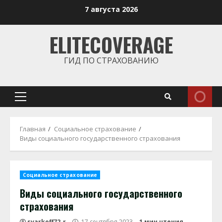
Перейти
7 августа 2026
к
содержимому
ELITECOVERAGE
ГИД ПО СТРАХОВАНИЮ
Основное
меню
Главная
Социальное страхование
Виды социального государственного страхования
Социальное страхование
Виды социального государственного
страхования
svarkoff72_r
17 сентября 2023
1 мин чтения