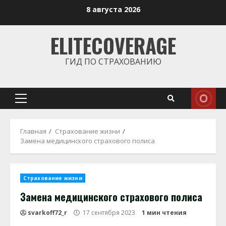
Перейти
8 августа 2026
к
содержимому
ELITECOVERAGE
ГИД ПО СТРАХОВАНИЮ
Основное
меню
Главная
Страхование жизни
Замена медицинского страхового полиса
Страхование жизни
Замена медицинского страхового полиса
svarkoff72_r
17 сентября 2023
1 мин чтения