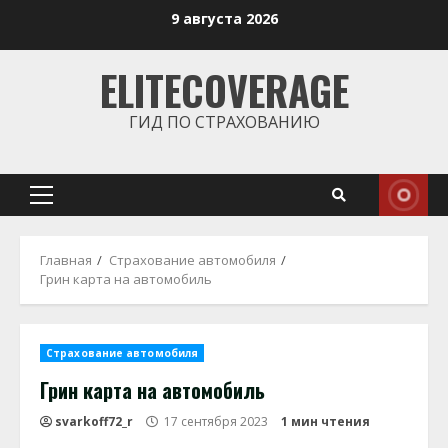
Перейти
9 августа 2026
к
содержимому
ELITECOVERAGE
ГИД ПО СТРАХОВАНИЮ
Основное
меню
Главная
Страхование автомобиля
Грин карта на автомобиль
Страхование автомобиля
Грин карта на автомобиль
svarkoff72_r
17 сентября 2023
1 мин чтения