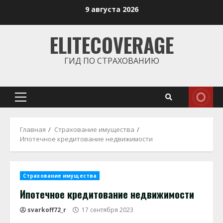
Перейти
9 августа 2026
к
содержимому
ELITECOVERAGE
ГИД ПО СТРАХОВАНИЮ
Основное
меню
Главная
Страхование имущества
Ипотечное кредитование недвижимости
Страхование имущества
Ипотечное кредитование недвижимости
svarkoff72_r
17 сентября 2023