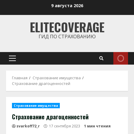
Перейти
9 августа 2026
к
содержимому
ELITECOVERAGE
ГИД ПО СТРАХОВАНИЮ
Основное
меню
Главная
Страхование имущества
Страхование драгоценностей
Страхование имущества
Страхование драгоценностей
svarkoff72_r
17 сентября 2023
1 мин чтения